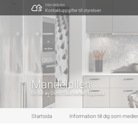
Mandelpilen
Kontaktuppgifter till styrelsen
Mandelpilen
En del av Östra Sala backe i Uppsala
Startsida
Information till dig som medl