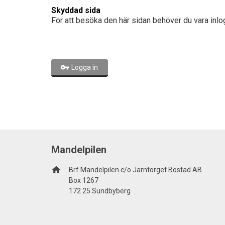
Skyddad sida
För att besöka den här sidan behöver du vara inlo
Logga in
Mandelpilen
home
Brf Mandelpilen c/o Järntorget Bostad AB
Box 1267
172 25 Sundbyberg