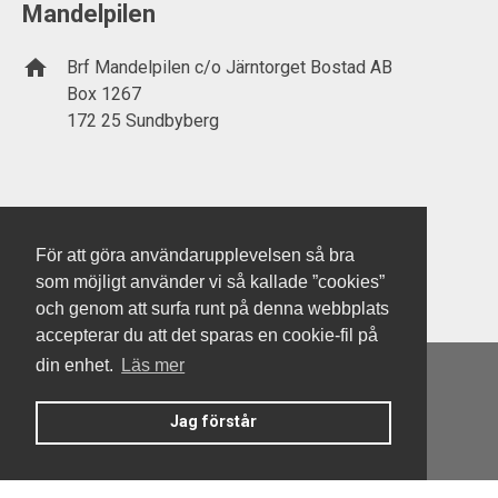
Mandelpilen
home
Brf Mandelpilen c/o Järntorget Bostad AB
Box 1267
172 25 Sundbyberg
www.jarntorget.se
För att göra användarupplevelsen så bra
som möjligt använder vi så kallade ”cookies”
och genom att surfa runt på denna webbplats
accepterar du att det sparas en cookie-fil på
din enhet.
Läs mer
Jag förstår
Denna hemsida är byggd med Smart Brf ®