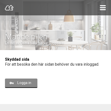
Mandelpilen
En del av Östra Sala backe i Uppsala
Skyddad sida
För att besöka den här sidan behöver du vara inloggad.
Logga in